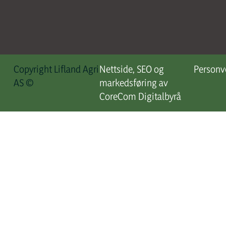
Copyright Lifland Agri
Nettside, SEO og
Personv
AS ©
markedsføring av
CoreCom Digitalbyrå