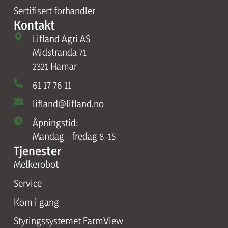
Sertifisert forhandler
Kontakt
Lifland Agri AS
Midstranda 71
2321 Hamar
61 17 76 11
lifland@lifland.no
Åpningstid:
Mandag - fredag 8-15
Tjenester
Melkerobot
Service
Kom i gang
Styringssystemet FarmView