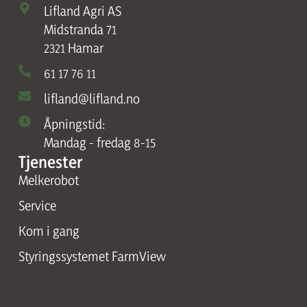
Lifland Agri AS
Midstranda 71
2321 Hamar
61 17 76 11
lifland@lifland.no
Åpningstid:
Mandag - fredag 8-15
Tjenester
Melkerobot
Service
Kom i gang
Styringssystemet FarmView