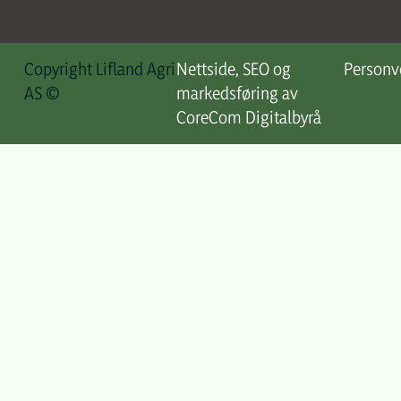
Copyright Lifland Agri
Nettside, SEO og
Personv
AS ©
markedsføring av
CoreCom Digitalbyrå