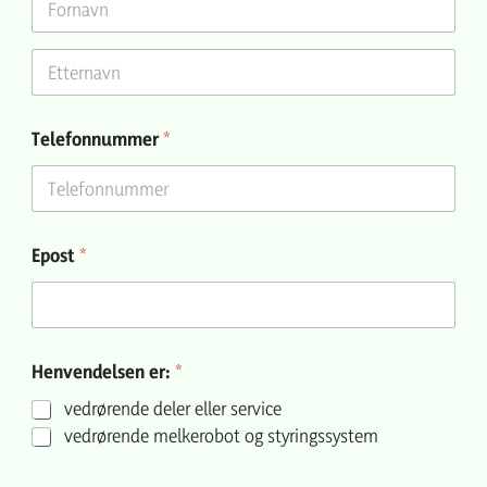
First
Last
Telefonnummer
*
Epost
*
Henvendelsen er:
*
vedrørende deler eller service
vedrørende melkerobot og styringssystem
A