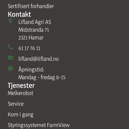
Sertifisert forhandler
Kontakt
Lifland Agri AS
Midstranda 71
2321 Hamar
61 17 76 11
lifland@lifland.no
Åpningstid:
Mandag - fredag 8-15
Tjenester
Melkerobot
Service
Kom i gang
Styringssystemet FarmView