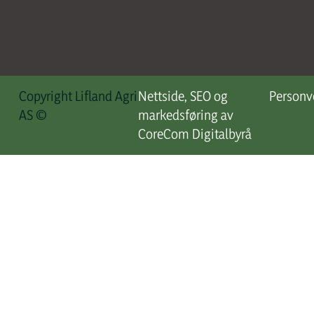
Copyright Lifland Agri
Nettside, SEO og
Personv
AS ©
markedsføring av
CoreCom Digitalbyrå